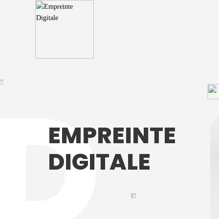
E
M
P
R
E
I
N
T
E
D
I
G
I
T
A
L
E