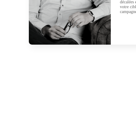
décalées 
votre cib
campagne