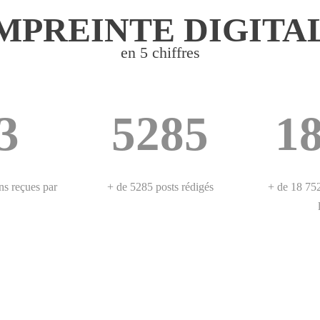
MPREINTE DIGITA
en 5 chiffres
3
5285
1
ns reçues par
+ de 5285 posts rédigés
+ de 18 752